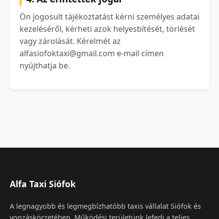
Ön jogosult tájékoztatást kérni személyes adatai
kezeléséről, kérheti azok helyesbítését, törlését
vagy zárolását. Kérelmét az
alfasiofoktaxi@gmail.com e-mail címen
nyújthatja be.
Alfa Taxi Siófok
A legnagyobb és legmegbízhatóbb taxis vállalat Siófok és
vonzáskörzetében. Működési területünk lefedi a teljes